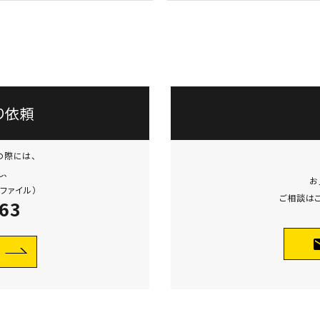
り依頼
の際には、
し、
お
ファイル）
ご相談は
963
m