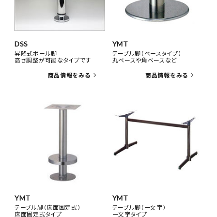
DSS
YMT
昇降式ポール脚
テーブル脚（ベースタイプ）
高さ調整が可能なタイプです
丸ベースや角ベースなど
YMT
YMT
テーブル脚（床面固定式）
テーブル脚（一文字）
床面固定式タイプ
一文字タイプ