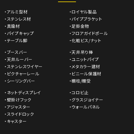
・アルミ型材
・ロイヤル製品
・ステンレス材
・パイプブラケット
・真鍮材
・足掛金物
・パイプキャップ
・フロアガイドポール
・テーブル脚
・化粧ビス/ナット
・ブースバー
・天井吊り棒
・天井ルーバー
・ユニットパイプ
・ステンレスワイヤー
・メタカラー建材
・ピクチャーレール
・ビニール保護材
・シーリングバー
・棚柱/棚受
・ネットディスプレイ
・コロビ止
・壁掛けフック
・グラスジョイナー
・アジャスター
・ウォールパネル
・スライドロック
・キャスター