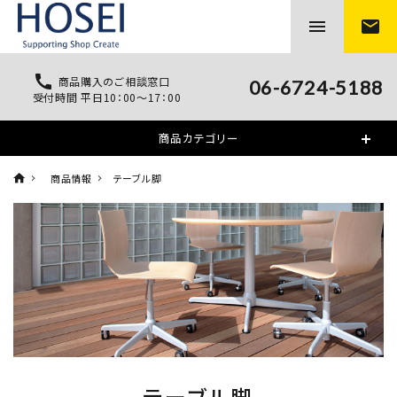
menu
mail
call
商品購入のご相談窓口
06-6724-5188
受付時間 平日10：00～17：00
商品カテゴリー
商品情報
テーブル脚
テーブル脚