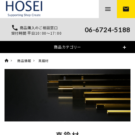
menu
mail
call
商品購入のご相談窓口
06-6724-5188
受付時間 平日10：00～17：00
商品カテゴリー
商品情報
真鍮材
真鍮材