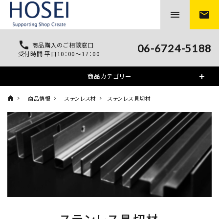
menu
mail
call
商品購入のご相談窓口
06-6724-5188
受付時間 平日10：00～17：00
商品カテゴリー
商品情報
ステンレス材
ステンレス見切材
ステンレス見切材