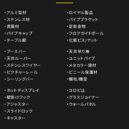
・アルミ型材
・ロイヤル製品
・ステンレス材
・パイプブラケット
・真鍮材
・足掛金物
・パイプキャップ
・フロアガイドポール
・テーブル脚
・化粧ビス/ナット
・ブースバー
・天井吊り棒
・天井ルーバー
・ユニットパイプ
・ステンレスワイヤー
・メタカラー建材
・ピクチャーレール
・ビニール保護材
・シーリングバー
・棚柱/棚受
・ネットディスプレイ
・コロビ止
・壁掛けフック
・グラスジョイナー
・アジャスター
・ウォールパネル
・スライドロック
・キャスター